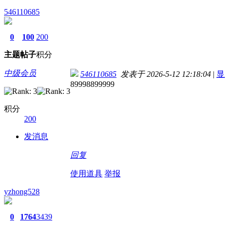
546110685
0
100
200
主题
帖子
积分
中级会员
546110685
发表于 2026-5-12 12:18:04
|
显
89998899999
积分
200
发消息
回复
使用道具
举报
yzhong528
0
1764
3439