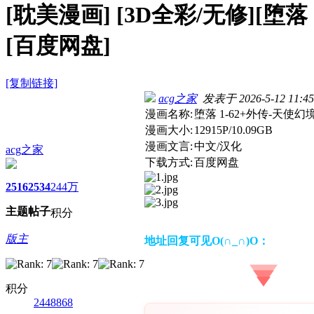
[耽美漫画]
[3D全彩/无修][堕落 
[百度网盘]
[复制链接]
acg之家
发表于 2026-5-12 11:45
漫画名称:
堕落 1-62+外传-天使幻
漫画大小:
12915P/10.09GB
漫画文言:
中文/汉化
acg之家
下载方式:
百度网盘
2516
2534
244万
主题
帖子
积分
版主
地址回复可见O(∩_∩)O：
积分
2448868