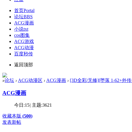
首页
Portal
论坛
BBS
ACG漫画
小说txt
cos图集
ACG游戏
ACG动漫
百度秒传
返回顶部
»
论坛
›
ACG动漫区
›
ACG漫画
›
[3D全彩/无修][堕落 1-62+外传
ACG漫画
今日:
15
|
主题:
3621
收藏本版
(
500
)
发表新帖