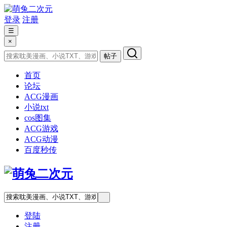
登录
注册
☰
×
帖子
首页
论坛
ACG漫画
小说txt
cos图集
ACG游戏
ACG动漫
百度秒传
登陆
注册