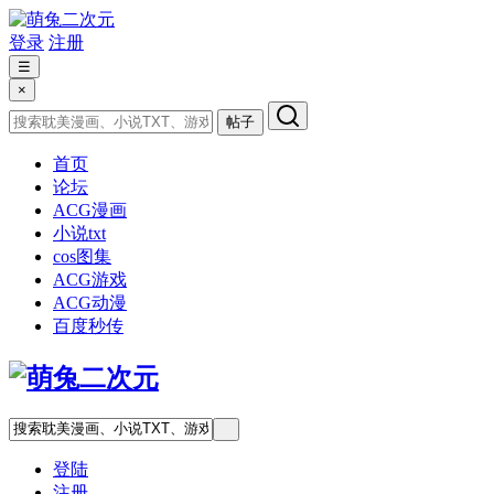
登录
注册
☰
×
帖子
首页
论坛
ACG漫画
小说txt
cos图集
ACG游戏
ACG动漫
百度秒传
登陆
注册