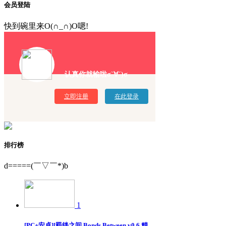
会员登陆
快到碗里来O(∩_∩)O嗯!
认真你就输啦σ`∀´)σ
立即注册
在此登录
排行榜
d=====(￣▽￣*)b
1
[PC+安卓][羁绊之间 Bonds Between v0.6 精