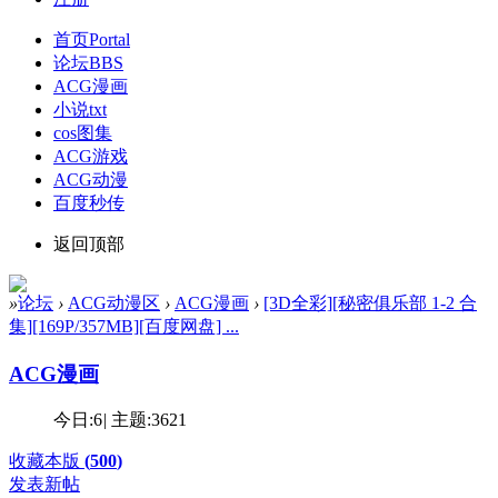
首页
Portal
论坛
BBS
ACG漫画
小说txt
cos图集
ACG游戏
ACG动漫
百度秒传
返回顶部
»
论坛
›
ACG动漫区
›
ACG漫画
›
[3D全彩][秘密俱乐部 1-2 合
集][169P/357MB][百度网盘] ...
ACG漫画
今日:
6
|
主题:
3621
收藏本版
(
500
)
发表新帖