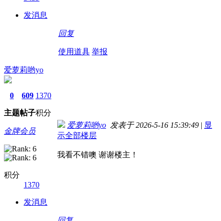
发消息
回复
使用道具
举报
爱萝莉哟yo
0
609
1370
主题
帖子
积分
爱萝莉哟yo
发表于 2026-5-16 15:39:49
|
显
金牌会员
示全部楼层
我看不错噢 谢谢楼主！
积分
1370
发消息
回复