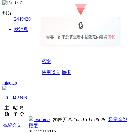
积分
2449420
发消息
游客，如果您要查看本帖隐藏内容请
回复
回复
使用道具
举报
miaoiao
0
342
686
主
帖
积
题
子
分
miaoiao
发表于 2026-5-16 11:06:28
|
显示全部
高级会员
楼层
615115115115