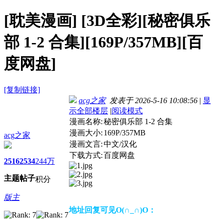
[耽美漫画]
[3D全彩][秘密俱乐
部 1-2 合集][169P/357MB][百
度网盘]
[复制链接]
acg之家
发表于 2026-5-16 10:08:56
|
显
示全部楼层
|
阅读模式
漫画名称:
秘密俱乐部 1-2 合集
漫画大小:
169P/357MB
acg之家
漫画文言:
中文/汉化
下载方式:
百度网盘
2516
2534
244万
主题
帖子
积分
版主
地址回复可见O(∩_∩)O：