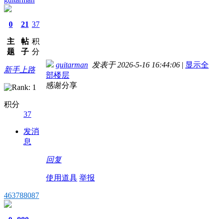
0
21
37
主
帖
积
题
子
分
guitarman
发表于 2026-5-16 16:44:06
|
显示全
新手上路
部楼层
感谢分享
积分
37
发消
息
回复
使用道具
举报
463788087