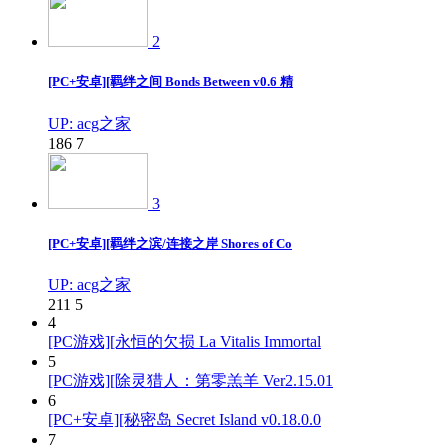
2
[PC+安卓][羁绊之间 Bonds Between v0.6 精
UP: acg之家
186
7
3
[PC+安卓][羁绊之滨/连接之岸 Shores of Co
UP: acg之家
211
5
4
[PC游戏][永恒的欠损 La Vitalis Immortal
5
[PC游戏][除灵猎人：第零羔羊 Ver2.15.01
6
[PC+安卓][秘密岛 Secret Island v0.18.0.0
7