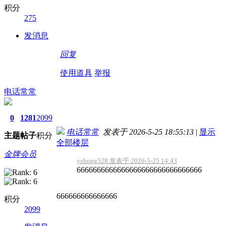
积分
275
发消息
回复
使用道具
举报
电话常常
0
1281
2099
电话常常
发表于 2026-5-25 18:55:13
|
显示
主题
帖子
积分
全部楼层
金牌会员
yzhong528 发表于 2026-5-25 14:43
6666666666666666666666666666666
666666666666666
积分
2099