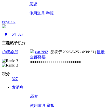
回复
使用道具
举报
zxp1992
0
54
327
主题
帖子
积分
中级会员
zxp1992
发表于 2026-5-25 14:30:13
|
显示
全部楼层
00000000000000000000000000
积分
327
发消息
回复
使用道具
举报