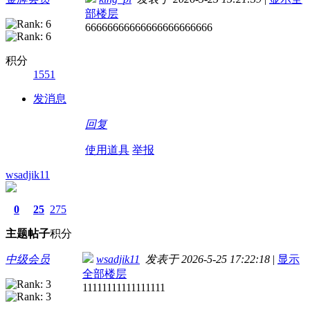
部楼层
66666666666666666666666
积分
1551
发消息
回复
使用道具
举报
wsadjik11
0
25
275
主题
帖子
积分
中级会员
wsadjik11
发表于 2026-5-25 17:22:18
|
显示
全部楼层
11111111111111111