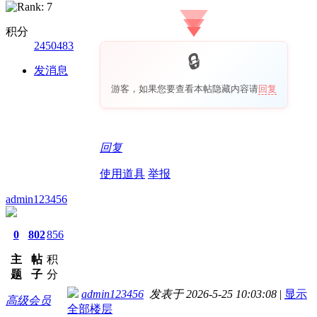
积分
2450483
发消息
游客，如果您要查看本帖隐藏内容请
回复
回复
使用道具
举报
admin123456
0
802
856
主
帖
积
题
子
分
admin123456
发表于 2026-5-25 10:03:08
|
显示
高级会员
全部楼层