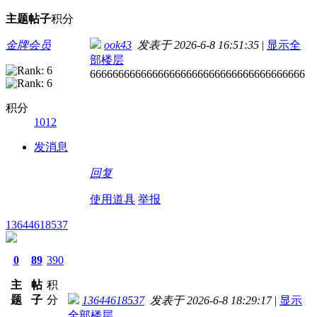
主题
帖子
积分
金牌会员
ook43
发表于 2026-6-8 16:51:35
|
显示全
部楼层
66666666666666666666666666666666666666
积分
1012
发消息
回复
使用道具
举报
13644618537
0
89
390
主
帖
积
题
子
分
13644618537
发表于 2026-6-8 18:29:17
|
显示
全部楼层