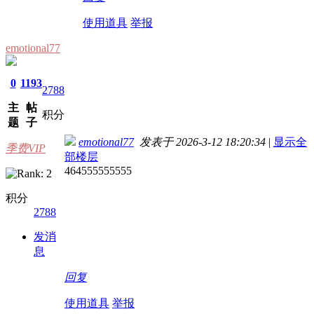
使用道具
举报
emotional77
0
1193
2788
主
帖
积分
题
子
emotional77
发表于 2026-3-12 18:20:34
|
显示全
季费VIP
部楼层
464555555555
积分
2788
发消
息
回复
使用道具
举报