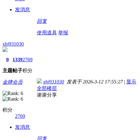
发消息
回复
使用道具
举报
xhj931030
0
1339
2769
主题
帖子
积分
xhj931030
发表于 2026-3-12 17:55:27
|
显示
金牌会员
全部楼层
谢谢分享
积分
2769
发消息
回复