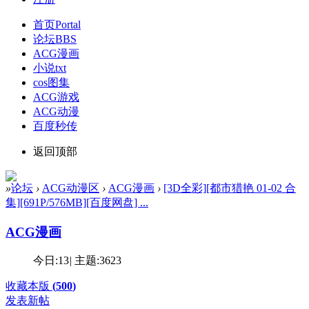
首页
Portal
论坛
BBS
ACG漫画
小说txt
cos图集
ACG游戏
ACG动漫
百度秒传
返回顶部
»
论坛
›
ACG动漫区
›
ACG漫画
›
[3D全彩][都市猎艳 01-02 合
集][691P/576MB][百度网盘] ...
ACG漫画
今日:
13
|
主题:
3623
收藏本版
(
500
)
发表新帖