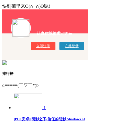
快到碗里来O(∩_∩)O嗯!
认真你就输啦σ`∀´)σ
立即注册
在此登录
排行榜
d=====(￣▽￣*)b
1
[PC+安卓][阴影之下/信任的阴影 Shadows of