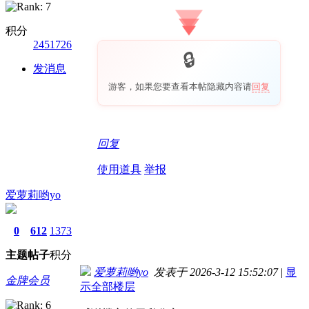
积分
2451726
发消息
游客，如果您要查看本帖隐藏内容请
回复
回复
使用道具
举报
爱萝莉哟yo
0
612
1373
主题
帖子
积分
爱萝莉哟yo
发表于 2026-3-12 15:52:07
|
显
金牌会员
示全部楼层