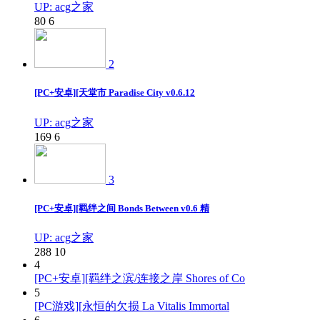
UP: acg之家
80
6
2
[PC+安卓][天堂市 Paradise City v0.6.12
UP: acg之家
169
6
3
[PC+安卓][羁绊之间 Bonds Between v0.6 精
UP: acg之家
288
10
4
[PC+安卓][羁绊之滨/连接之岸 Shores of Co
5
[PC游戏][永恒的欠损 La Vitalis Immortal