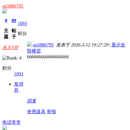
qq5886795
0
89
1093
主
帖
积分
题
子
qq5886795
发表于 2026-3-12 19:27:29
|
显示全
永久VIP
部楼层
666666666666666666
积分
1093
发消
息
回复
使用道具
举报
电话常常