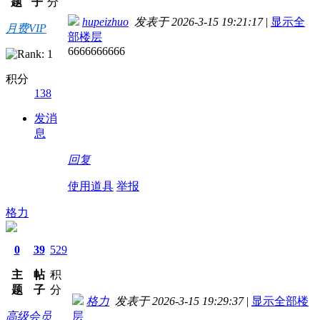
题
子
分
hupeizhuo
发表于 2026-3-15 19:21:17
|
显示全
月费VIP
部楼层
6666666666
积分
138
发消
息
回复
使用道具
举报
格力
0
39
529
主
帖
积
题
子
分
格力
发表于 2026-3-15 19:29:37
|
显示全部楼
高级会员
层