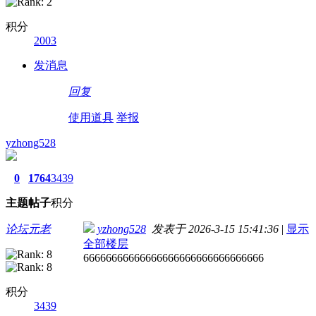
积分
2003
发消息
回复
使用道具
举报
yzhong528
0
1764
3439
主题
帖子
积分
论坛元老
yzhong528
发表于 2026-3-15 15:41:36
|
显示
全部楼层
66666666666666666666666666666666
积分
3439