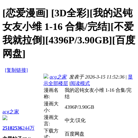
[恋爱漫画]
[3D全彩][我的迟钝
女友小维 1-16 合集/完结][不爱
我就拉倒][4396P/3.90GB][百度
网盘]
[复制链接]
acg之家
发表于 2026-3-15 11:52:36
|
显
示全部楼层
|
阅读模式
漫画名
我的迟钝女友小维 1-16 合集/完
称:
结
漫画大
4396P/3.90GB
小:
acg之家
漫画文
中文/汉化
言:
2518
2536
244万
下载方
百度网盘
式: