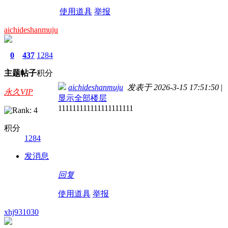
使用道具
举报
aichideshanmuju
0
437
1284
主题
帖子
积分
aichideshanmuju
发表于 2026-3-15 17:51:50
|
永久VIP
显示全部楼层
111111111111111111111
积分
1284
发消息
回复
使用道具
举报
xhj931030