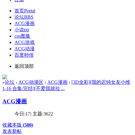
首页
Portal
论坛
BBS
ACG漫画
小说txt
cos图集
ACG游戏
ACG动漫
百度秒传
返回顶部
»
论坛
›
ACG动漫区
›
ACG漫画
›
[3D全彩][我的迟钝女友小维
1-16 合集/完结][不爱我就拉 ...
ACG漫画
今日:
17
|
主题:
3622
收藏本版
(
500
)
发表新帖