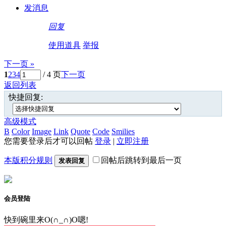
发消息
回复
使用道具
举报
下一页 »
1
2
3
4
/ 4 页
下一页
返回列表
快捷回复:
高级模式
B
Color
Image
Link
Quote
Code
Smilies
您需要登录后才可以回帖
登录
|
立即注册
本版积分规则
回帖后跳转到最后一页
发表回复
会员登陆
快到碗里来O(∩_∩)O嗯!