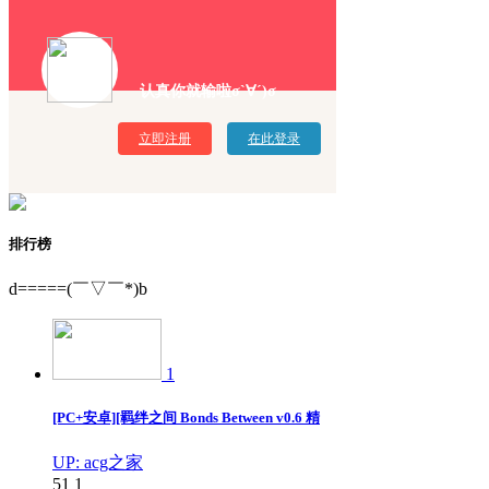
认真你就输啦σ`∀´)σ
立即注册
在此登录
排行榜
d=====(￣▽￣*)b
1
[PC+安卓][羁绊之间 Bonds Between v0.6 精
UP: acg之家
51
1