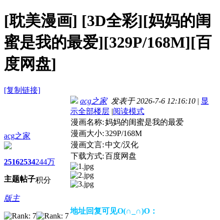
[耽美漫画]
[3D全彩][妈妈的闺
蜜是我的最爱][329P/168M][百
度网盘]
[复制链接]
acg之家
发表于 2026-7-6 12:16:10
|
显
示全部楼层
|
阅读模式
漫画名称:
妈妈的闺蜜是我的最爱
漫画大小:
329P/168M
acg之家
漫画文言:
中文/汉化
下载方式:
百度网盘
2516
2534
244万
主题
帖子
积分
版主
地址回复可见O(∩_∩)O：