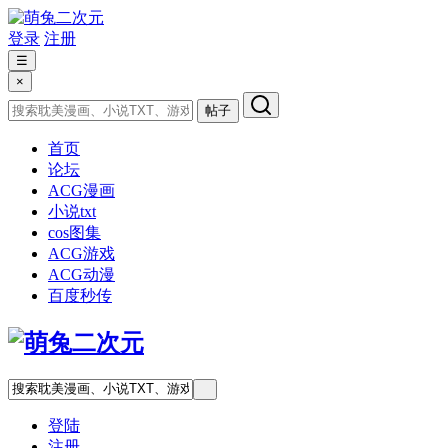
登录
注册
☰
×
帖子
首页
论坛
ACG漫画
小说txt
cos图集
ACG游戏
ACG动漫
百度秒传
登陆
注册