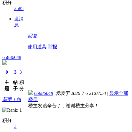
积分
2585
发消
息
回复
使用道具
举报
65886648
0
3
3
主
帖
积
题
子
分
65886648
发表于 2026-7-6 21:07:54
|
显示全部
新手上路
楼层
楼主发贴辛苦了，谢谢楼主分享！
积分
3