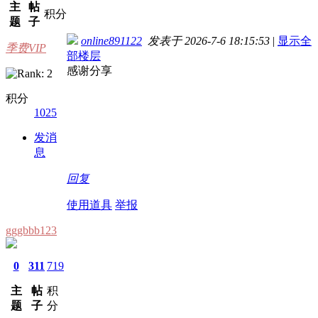
主
帖
积分
题
子
online891122
发表于 2026-7-6 18:15:53
|
显示全
季费VIP
部楼层
感谢分享
积分
1025
发消
息
回复
使用道具
举报
gggbbb123
0
311
719
主
帖
积
题
子
分