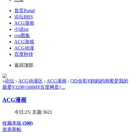
首页
Portal
论坛
BBS
ACG漫画
小说txt
cos图集
ACG游戏
ACG动漫
百度秒传
返回顶部
»
论坛
›
ACG动漫区
›
ACG漫画
›
[3D全彩][妈妈的闺蜜是我的
最爱][329P/168M][百度网盘] ...
ACG漫画
今日:
25
|
主题:
3621
收藏本版
(
500
)
发表新帖